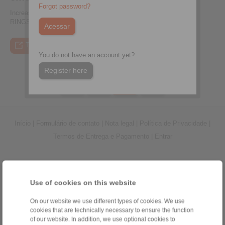
Forgot password?
Increased availability of hoist gearboxes thanks to
Enter performance data, calculate suitable couplings, and
RINGSPANN's gearbox-friendly braking system
compare them directly
To the press article
To the video
To the coupling tool
To the press article
You do not have an account yet?
Register here
Início
|
Formulário de contato
|
Nota legal
|
Política de Privacidade
|
Termos de Entrega e Pagamento
|
Entrar
Use of cookies on this website
On our website we use different types of cookies. We use
Produtos
cookies that are technically necessary to ensure the function
Visão geral
of our website. In addition, we use optional cookies to
Rodas Livres