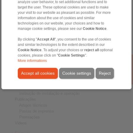
analyze user behavior, to set additional functions and to
Freios
target the user. These optional cookies are used to make
Conexões Eixo-Cubo
your visit to our website as pleasant as possible. For more
Acoplamentos de Serviço Pesado
information about the use of cookies and similar
Acoplamentos Industriais
technologies on our website, your choices and how to
manage cookie settings, please see our
Cookie Notice
.
Acoplamentos de Precisão
Dispositivos de Fixação de Precisão
By clicking "
Accept All
", you consent to the use of cookies
Sistemas de Controle Remoto RCS®
and similar technologies to the extent described in our
Cookie Notice
. To adjust your choices or
reject all
optional
Setores chave
cookies, please click on "
Cookie Settings
".
More informations
Serviço
Downloads
Accept all cookies
Cookie settings
Reject
Catalogos de produtos
Brochuras
Modelos CAD
Instrução de instalação e operação
Publicações
Artigos técnicos
Pastas de imprensa
Premiações
Videos