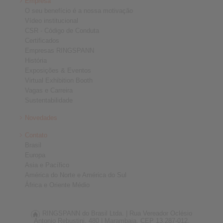
Empresa
O seu benefício é a nossa motivação
Vídeo institucional
CSR - Código de Conduta
Certificados
Empresas RINGSPANN
História
Exposições & Eventos
Virtual Exhibition Booth
Vagas e Carreira
Sustentabilidade
Novedades
Contato
Brasil
Europa
Asia e Pacífico
América do Norte e América do Sul
África e Oriente Médio
RINGSPANN do Brasil Ltda. |
Rua Vereador Oclésio
Antonio Rebustini, 480 |
Marambaia, CEP 13.287-012,